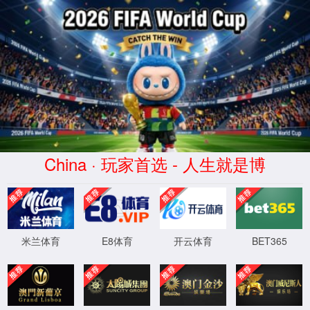
太阳成集团tyc33455|中国有限公
司-Official website
太阳成集团tyc33455
股票代码：
300701
专注热释电红外传感器研发制造20年
太阳成集团tyc33455
欢迎来到太阳成集团tyc33455官方网站！您可以选择想要了解的
产品类型以及应用领域，方便更直接的查找想要的结果。如果没
有您感兴趣的选项也可以直接拨打电话联系我们，我们将为您提
供更详细的产品以及型号。
产品类型：