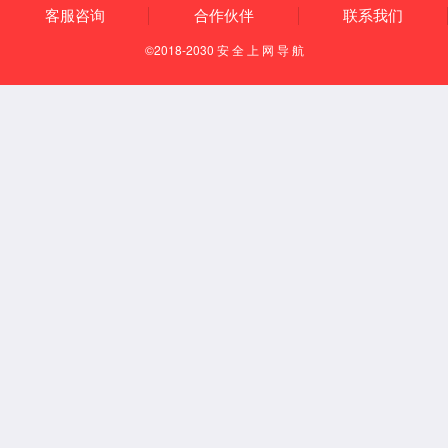
<
1
>
注：官网只展示
部分
产品型号，如果想了解更多型号请点击
400-180-3005
在线客服
或拨打统一销售热线：
进行咨
询。
订货咨询
请留下您的相关信息，稍后会安排就近地区业务人员与您联系。